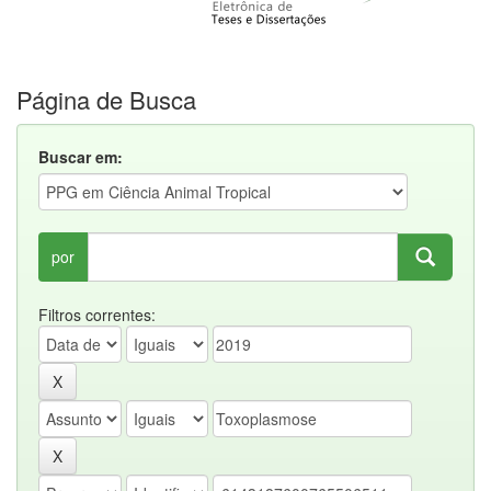
Página de Busca
Buscar em:
por
Filtros correntes: