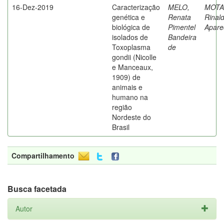
16-Dez-2019
Caracterização
MELO,
MOTA
genética e
Renata
Rinal
biológica de
Pimentel
Apare
isolados de
Bandeira
Toxoplasma
de
gondii (Nicolle
e Manceaux,
1909) de
animais e
humano na
região
Nordeste do
Brasil
Compartilhamento
Busca facetada
Autor