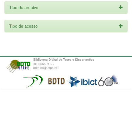
Tipo de arquivo
Tipo de acesso
Biblioteca Digital de Teses e Dissertações
(81) 3320-6179
bdtd.bc@ufrpe.br