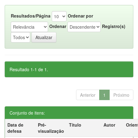
Resultados/Página
Ordenar por
Ordenar
Registro(s)
Resultado 1-1 de 1.
Anterior
1
Próximo
Conjunto de itens:
Data de
Pré-
Título
Autor
Orien
defesa
visualização