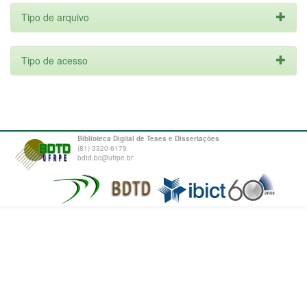
Tipo de arquivo
Tipo de acesso
Biblioteca Digital de Teses e Dissertações
(81) 3320-6179
bdtd.bc@ufrpe.br