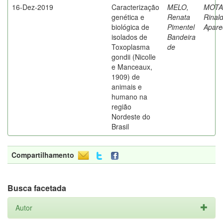
16-Dez-2019
Caracterização
MELO,
MOTA
genética e
Renata
Rinal
biológica de
Pimentel
Apare
isolados de
Bandeira
Toxoplasma
de
gondii (Nicolle
e Manceaux,
1909) de
animais e
humano na
região
Nordeste do
Brasil
Compartilhamento
Busca facetada
Autor