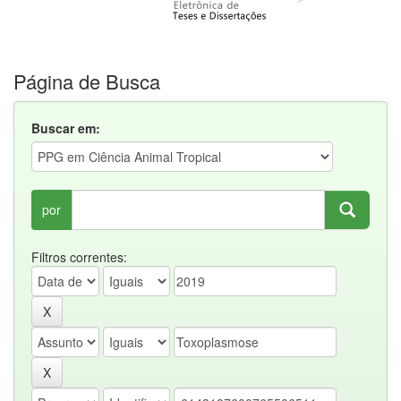
Página de Busca
Buscar em:
por
Filtros correntes: