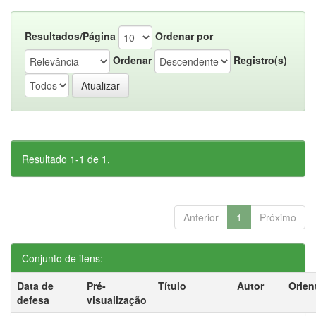
Resultados/Página
Ordenar por
Ordenar
Registro(s)
Resultado 1-1 de 1.
Anterior
1
Próximo
Conjunto de itens:
Data de
Pré-
Título
Autor
Orien
defesa
visualização