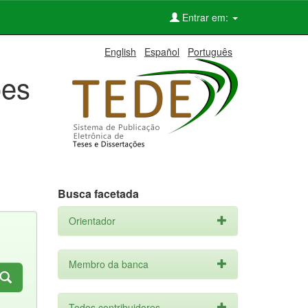
Entrar em:
English
Español
Português
ões
Busca facetada
Orientador
Membro da banca
Todos contribuidores