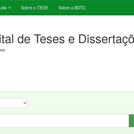
juda
Sobre o TEDE
Sobre a BDTD
ital de Teses e Dissertaç
ões