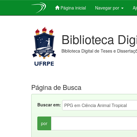
Página inicial
Navegar por
A
Skip
navigation
Biblioteca Dig
Biblioteca Digital de Teses e Dissertaç
Página de Busca
Buscar em:
por