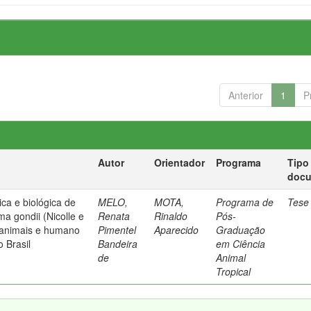
Anterior
1
P
Autor
Orientador
Programa
Tipo
doc
ca e biológica de
MELO,
MOTA,
Programa de
Tese
a gondii (Nicolle e
Renata
Rinaldo
Pós-
 animais e humano
Pimentel
Aparecido
Graduação
 Brasil
Bandeira
em Ciência
de
Animal
Tropical