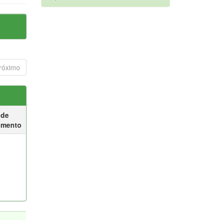
róximo
 de
umento