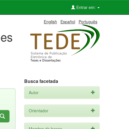
Entrar em:
English
Español
Português
ões
Busca facetada
Autor
Orientador
Membro da banca