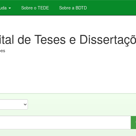
juda
Sobre o TEDE
Sobre a BDTD
ital de Teses e Dissertaç
ões