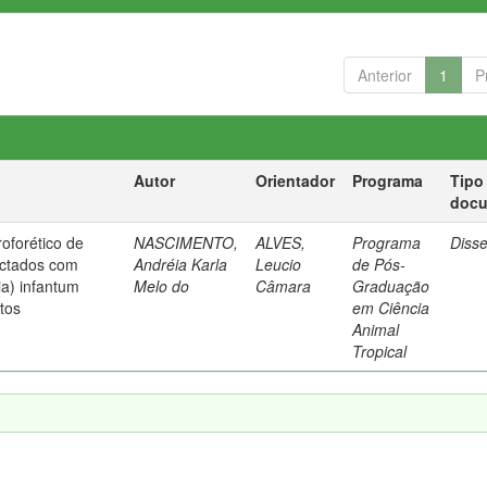
Anterior
1
P
Autor
Orientador
Programa
Tipo
doc
roforético de
NASCIMENTO,
ALVES,
Programa
Diss
ectados com
Andréia Karla
Leucio
de Pós-
a) infantum
Melo do
Câmara
Graduação
tos
em Ciência
Animal
Tropical