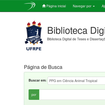
Página inicial
Navegar por
A
Skip
navigation
Biblioteca Dig
Biblioteca Digital de Teses e Dissertaç
Página de Busca
Buscar em:
por