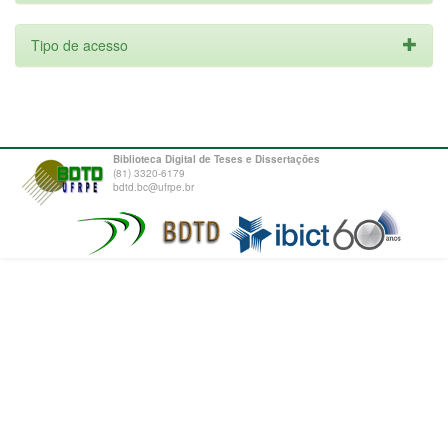
Tipo de acesso
Biblioteca Digital de Teses e Dissertações
(81) 3320-6179
bdtd.bc@ufrpe.br