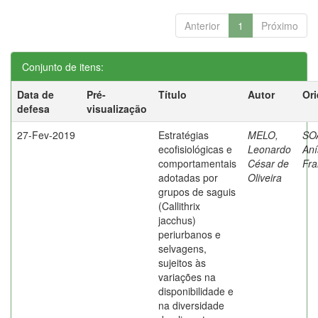
Anterior
1
Próximo
Conjunto de itens:
Data de
Pré-
Título
Autor
Ori
defesa
visualização
27-Fev-2019
Estratégias
MELO,
SO
ecofisiológicas e
Leonardo
Aní
comportamentais
César de
Fra
adotadas por
Oliveira
grupos de saguis
(Callithrix
jacchus)
periurbanos e
selvagens,
sujeitos às
variações na
disponibilidade e
na diversidade