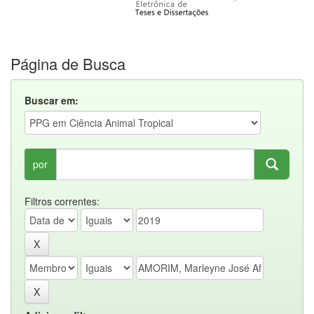
Página de Busca
Buscar em:
por
Filtros correntes: