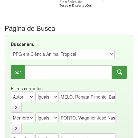
Página de Busca
Buscar em:
por
Filtros correntes: