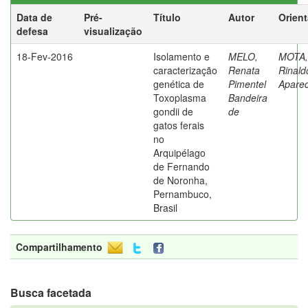
Data de
Pré-
Título
Autor
Orien
defesa
visualização
18-Fev-2016
Isolamento e
MELO,
MOTA,
caracterização
Renata
Rinald
genética de
Pimentel
Aparec
Toxoplasma
Bandeira
gondii de
de
gatos ferais
no
Arquipélago
de Fernando
de Noronha,
Pernambuco,
Brasil
Compartilhamento
Busca facetada