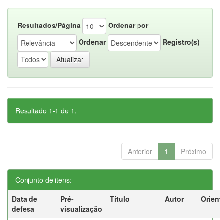
Resultados/Página
Ordenar por
Ordenar
Registro(s)
Resultado 1-1 de 1.
Anterior
1
Próximo
Conjunto de itens:
Data de
Pré-
Título
Autor
Orien
defesa
visualização