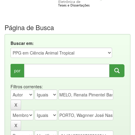
Página de Busca
Buscar em:
por
Filtros correntes: