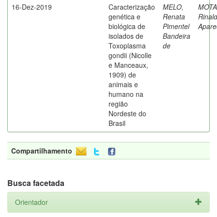
16-Dez-2019
Caracterização
MELO,
MOTA
genética e
Renata
Rinal
biológica de
Pimentel
Apare
isolados de
Bandeira
Toxoplasma
de
gondii (Nicolle
e Manceaux,
1909) de
animais e
humano na
região
Nordeste do
Brasil
Compartilhamento
Busca facetada
Orientador