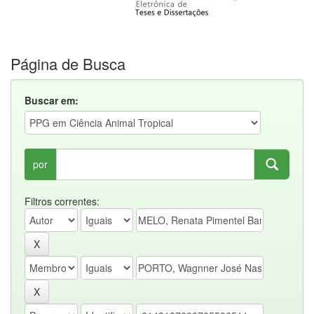
Página de Busca
Buscar em:
por
Filtros correntes: