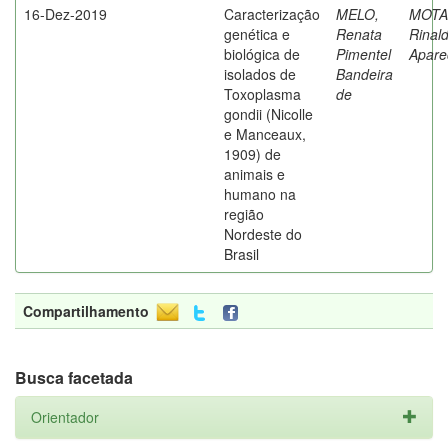
16-Dez-2019
Caracterização
MELO,
MOTA
genética e
Renata
Rinal
biológica de
Pimentel
Apare
isolados de
Bandeira
Toxoplasma
de
gondii (Nicolle
e Manceaux,
1909) de
animais e
humano na
região
Nordeste do
Brasil
Compartilhamento
Busca facetada
Orientador