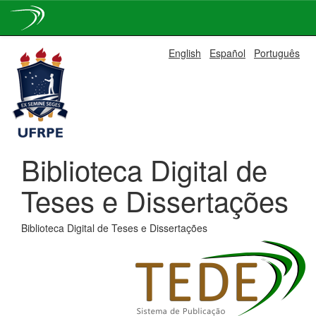
Skip
English
Español
Português
navigation
Biblioteca Digital de
Teses e Dissertações
Biblioteca Digital de Teses e Dissertações