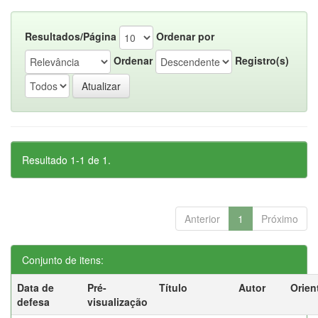
Resultados/Página
Ordenar por
Ordenar
Registro(s)
Resultado 1-1 de 1.
Anterior
1
Próximo
Conjunto de itens:
Data de
Pré-
Título
Autor
Orien
defesa
visualização