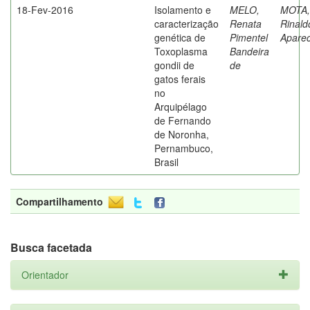
18-Fev-2016
Isolamento e
MELO,
MOTA,
caracterização
Renata
Rinald
genética de
Pimentel
Aparec
Toxoplasma
Bandeira
gondii de
de
gatos ferais
no
Arquipélago
de Fernando
de Noronha,
Pernambuco,
Brasil
Compartilhamento
Busca facetada
Orientador