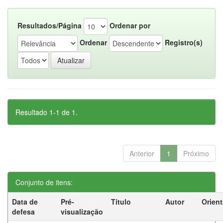
Resultados/Página
Ordenar por
Ordenar
Registro(s)
Resultado 1-1 de 1.
Anterior
1
Próximo
Conjunto de itens:
Data de
Pré-
Título
Autor
Orien
defesa
visualização