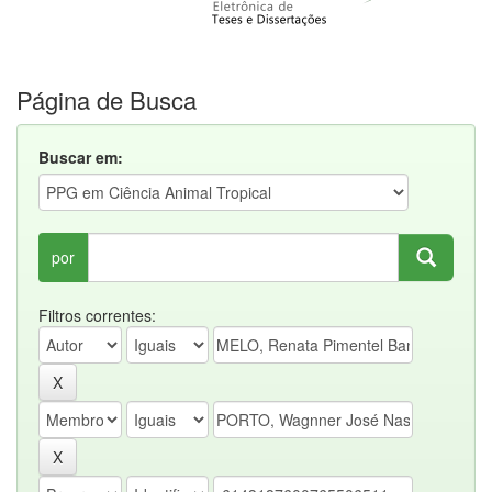
Página de Busca
Buscar em:
por
Filtros correntes: