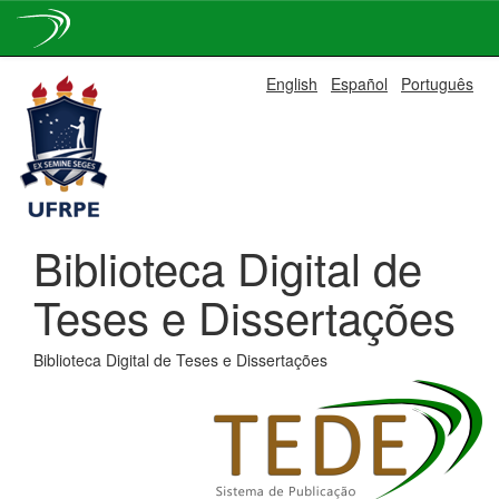
Skip
English
Español
Português
navigation
Biblioteca Digital de
Teses e Dissertações
Biblioteca Digital de Teses e Dissertações