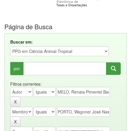
Página de Busca
Buscar em:
por
Filtros correntes: