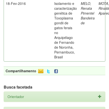
18-Fev-2016
Isolamento e
MELO,
MOTA,
caracterização
Renata
Rinald
genética de
Pimentel
Aparec
Toxoplasma
Bandeira
gondii de
de
gatos ferais
no
Arquipélago
de Fernando
de Noronha,
Pernambuco,
Brasil
Compartilhamento
Busca facetada
Orientador