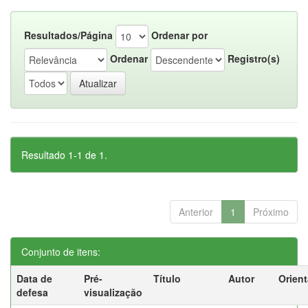
Resultados/Página
Ordenar por
Ordenar
Registro(s)
Resultado 1-1 de 1.
Anterior
1
Próximo
Conjunto de itens:
Data de
Pré-
Título
Autor
Orien
defesa
visualização