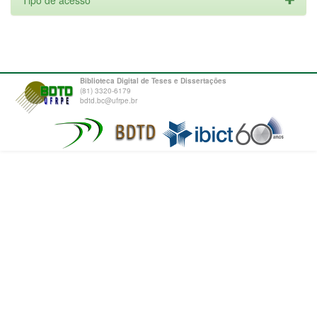
Tipo de acesso
Biblioteca Digital de Teses e Dissertações
(81) 3320-6179
bdtd.bc@ufrpe.br