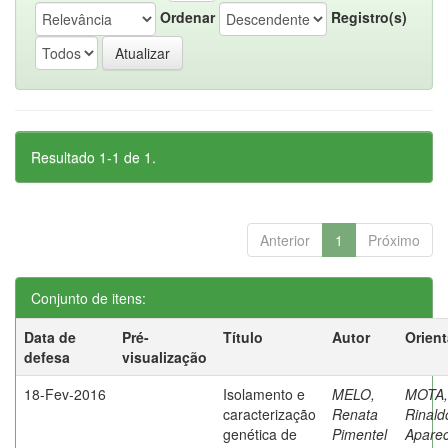
Ordenar
Registro(s)
Resultado 1-1 de 1.
Anterior
1
Próximo
Conjunto de itens:
Data de
Pré-
Título
Autor
Orien
defesa
visualização
18-Fev-2016
Isolamento e
MELO,
MOTA,
caracterização
Renata
Rinald
genética de
Pimentel
Aparec