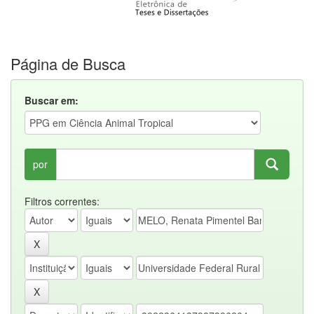
Página de Busca
Buscar em:
por
Filtros correntes: