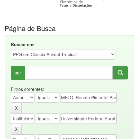
Página de Busca
Buscar em:
por
Filtros correntes: