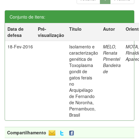
Conjunto de itens:
Data de
Pré-
Título
Autor
Orien
defesa
visualização
18-Fev-2016
Isolamento e
MELO,
MOTA,
caracterização
Renata
Rinald
genética de
Pimentel
Aparec
Toxoplasma
Bandeira
gondii de
de
gatos ferais
no
Arquipélago
de Fernando
de Noronha,
Pernambuco,
Brasil
Compartilhamento