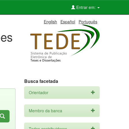
Entrar em:
English
Español
Português
ões
Busca facetada
Orientador
Membro da banca
Todos contribuidores