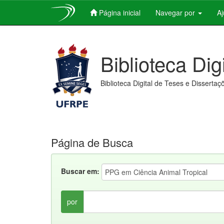
Página inicial
Navegar por
A
Skip
navigation
Biblioteca Dig
Biblioteca Digital de Teses e Dissertaç
Página de Busca
Buscar em:
por