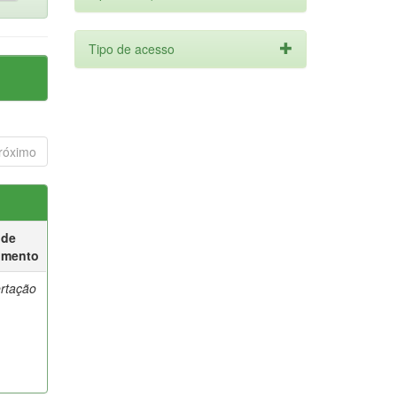
Tipo de acesso
róximo
 de
umento
ertação