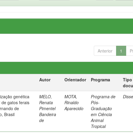
Anterior
1
P
Autor
Orientador
Programa
Tipo
doc
rização genética
MELO,
MOTA,
Programa de
Diss
 de gatos ferais
Renata
Rinaldo
Pós-
ernando de
Pimentel
Aparecido
Graduação
, Brasil
Bandeira
em Ciência
de
Animal
Tropical