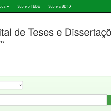
juda
Sobre o TEDE
Sobre a BDTD
ital de Teses e Dissertaç
ões