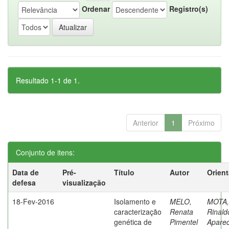
Ordenar
Registro(s)
Resultado 1-1 de 1.
Anterior
1
Próximo
Conjunto de itens:
Data de
Pré-
Título
Autor
Orien
defesa
visualização
18-Fev-2016
Isolamento e
MELO,
MOTA,
caracterização
Renata
Rinald
genética de
Pimentel
Aparec