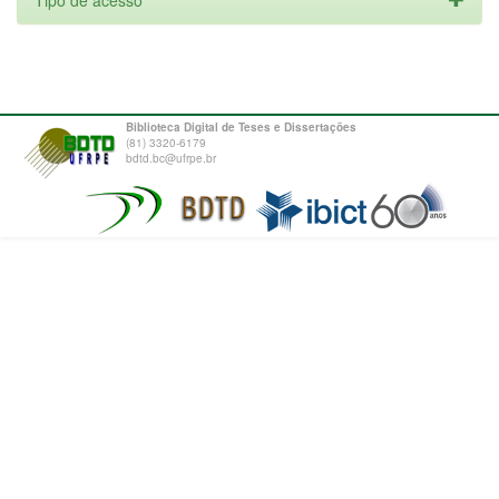
Tipo de acesso
Biblioteca Digital de Teses e Dissertações
(81) 3320-6179
bdtd.bc@ufrpe.br