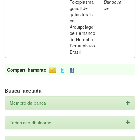
Toxoplasma
Bandeira
gondii de
de
gatos ferais
no
Arquipélago
de Fernando
de Noronha,
Pernambuco,
Brasil
Compartilhamento
Busca facetada
Membro da banca
Todos contribuidores