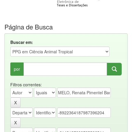
Página de Busca
Buscar em:
por
Filtros correntes: