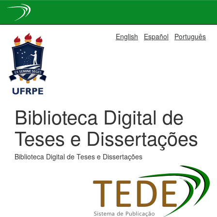
Skip
English
Español
Português
navigation
Biblioteca Digital de
Teses e Dissertações
Biblioteca Digital de Teses e Dissertações