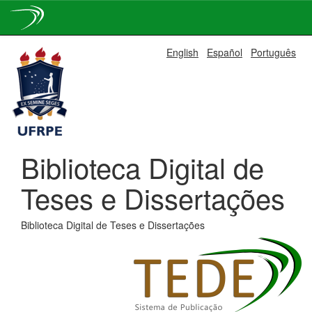
Skip
English
Español
Português
navigation
Biblioteca Digital de
Teses e Dissertações
Biblioteca Digital de Teses e Dissertações