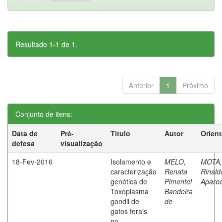
Resultado 1-1 de 1.
Anterior
1
Próximo
Conjunto de itens:
Data de
Pré-
Título
Autor
Orien
defesa
visualização
18-Fev-2016
Isolamento e
MELO,
MOTA,
caracterização
Renata
Rinald
genética de
Pimentel
Aparec
Toxoplasma
Bandeira
gondii de
de
gatos ferais
no