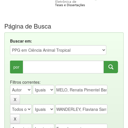
Página de Busca
Buscar em:
por
Filtros correntes: