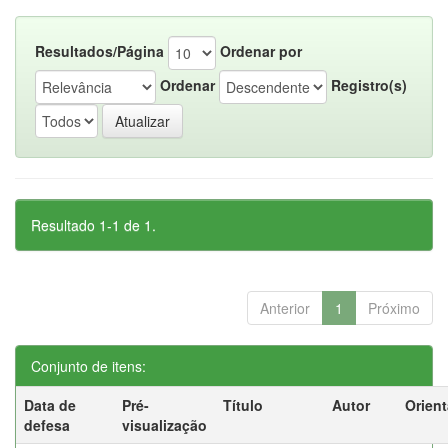
Resultados/Página
Ordenar por
Ordenar
Registro(s)
Resultado 1-1 de 1.
Anterior
1
Próximo
Conjunto de itens:
Data de
Pré-
Título
Autor
Orien
defesa
visualização