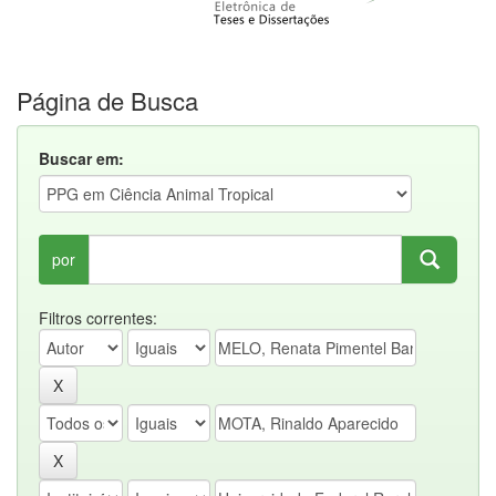
Página de Busca
Buscar em:
por
Filtros correntes: