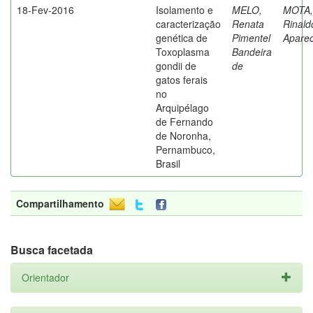
18-Fev-2016
Isolamento e
MELO,
MOTA,
caracterização
Renata
Rinald
genética de
Pimentel
Aparec
Toxoplasma
Bandeira
gondii de
de
gatos ferais
no
Arquipélago
de Fernando
de Noronha,
Pernambuco,
Brasil
Compartilhamento
Busca facetada
Orientador