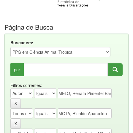
Página de Busca
Buscar em:
por
Filtros correntes: