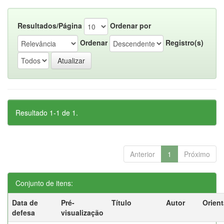
Resultados/Página
Ordenar por
Ordenar
Registro(s)
Resultado 1-1 de 1.
Anterior
1
Próximo
Conjunto de itens:
Data de
Pré-
Título
Autor
Orien
defesa
visualização