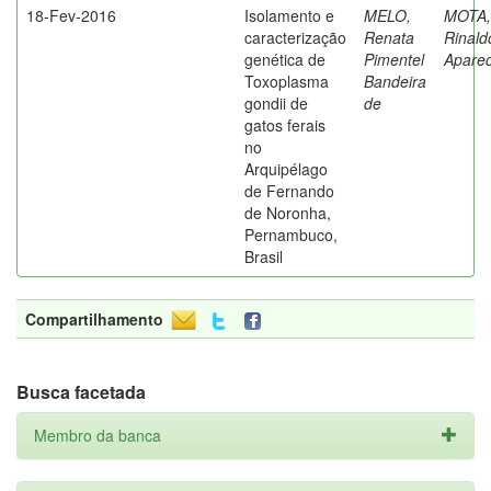
18-Fev-2016
Isolamento e
MELO,
MOTA,
caracterização
Renata
Rinald
genética de
Pimentel
Aparec
Toxoplasma
Bandeira
gondii de
de
gatos ferais
no
Arquipélago
de Fernando
de Noronha,
Pernambuco,
Brasil
Compartilhamento
Busca facetada
Membro da banca