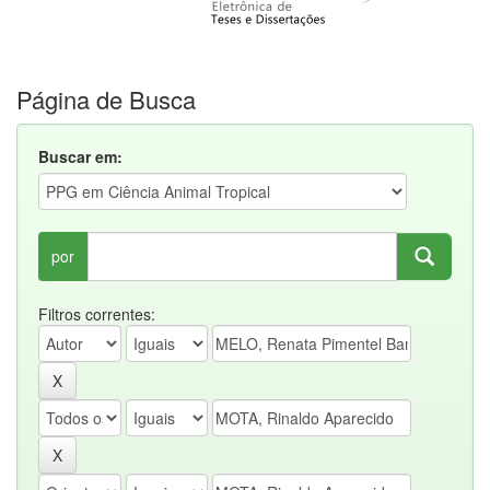
Página de Busca
Buscar em:
por
Filtros correntes: