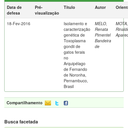
Data de
Pré-
Título
Autor
Orien
defesa
visualização
18-Fev-2016
Isolamento e
MELO,
MOTA,
caracterização
Renata
Rinald
genética de
Pimentel
Aparec
Toxoplasma
Bandeira
gondii de
de
gatos ferais
no
Arquipélago
de Fernando
de Noronha,
Pernambuco,
Brasil
Compartilhamento
Busca facetada