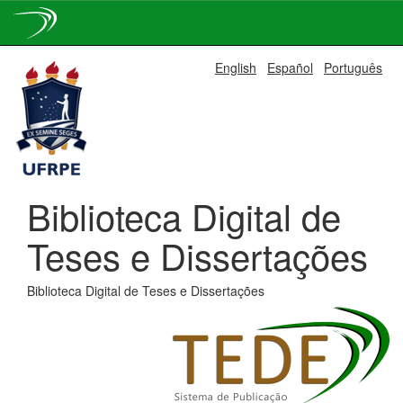
Skip
English
Español
Português
navigation
Biblioteca Digital de
Teses e Dissertações
Biblioteca Digital de Teses e Dissertações