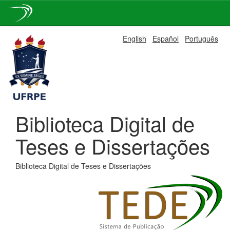
Skip
English
Español
Português
navigation
Biblioteca Digital de
Teses e Dissertações
Biblioteca Digital de Teses e Dissertações