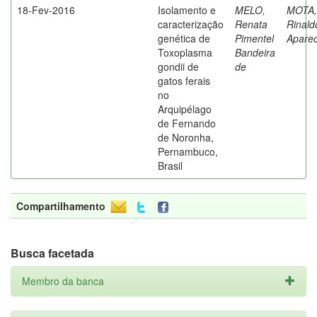
18-Fev-2016
Isolamento e
MELO,
MOTA,
caracterização
Renata
Rinald
genética de
Pimentel
Aparec
Toxoplasma
Bandeira
gondii de
de
gatos ferais
no
Arquipélago
de Fernando
de Noronha,
Pernambuco,
Brasil
Compartilhamento
Busca facetada
Membro da banca