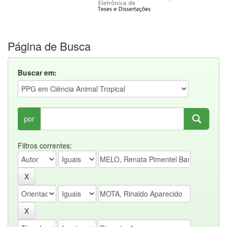
Página de Busca
Buscar em:
por
Filtros correntes: