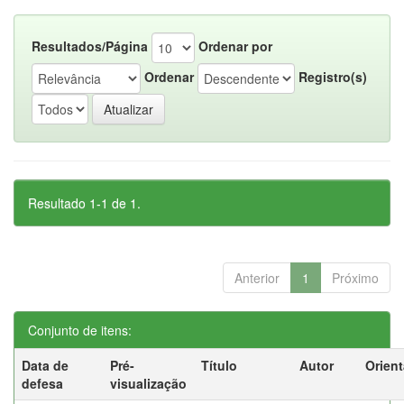
Resultados/Página
Ordenar por
Ordenar
Registro(s)
Resultado 1-1 de 1.
Anterior
1
Próximo
Conjunto de itens:
Data de
Pré-
Título
Autor
Orien
defesa
visualização