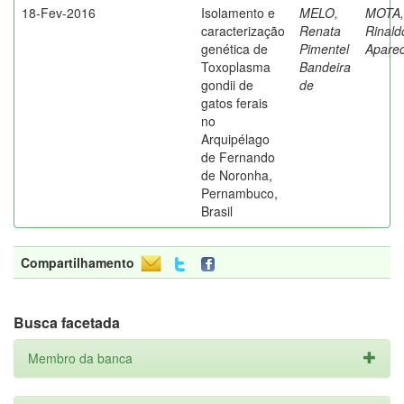
18-Fev-2016
Isolamento e
MELO,
MOTA,
caracterização
Renata
Rinald
genética de
Pimentel
Aparec
Toxoplasma
Bandeira
gondii de
de
gatos ferais
no
Arquipélago
de Fernando
de Noronha,
Pernambuco,
Brasil
Compartilhamento
Busca facetada
Membro da banca