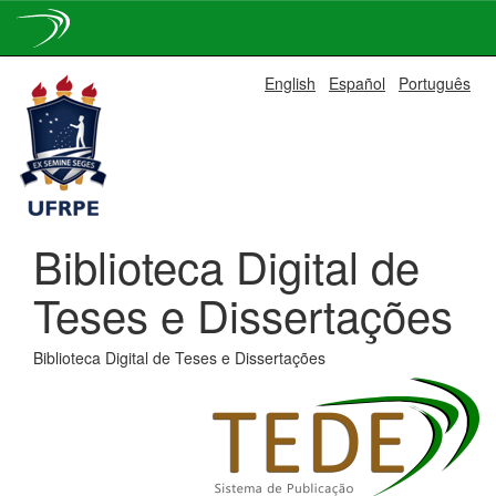
Skip
English
Español
Português
navigation
Biblioteca Digital de
Teses e Dissertações
Biblioteca Digital de Teses e Dissertações