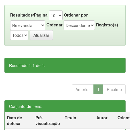
Resultados/Página
Ordenar por
Ordenar
Registro(s)
Resultado 1-1 de 1.
Anterior
1
Próximo
Conjunto de itens:
Data de
Pré-
Título
Autor
Orien
defesa
visualização