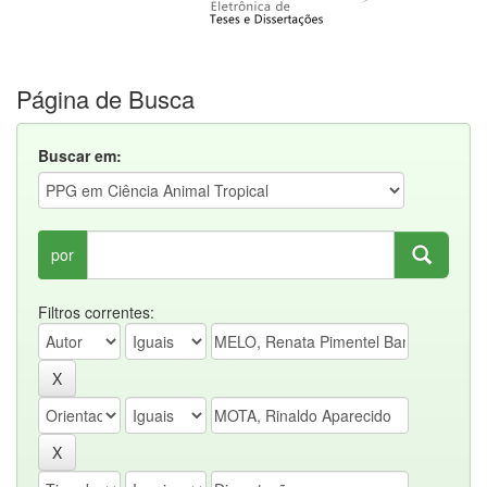
Página de Busca
Buscar em:
por
Filtros correntes: