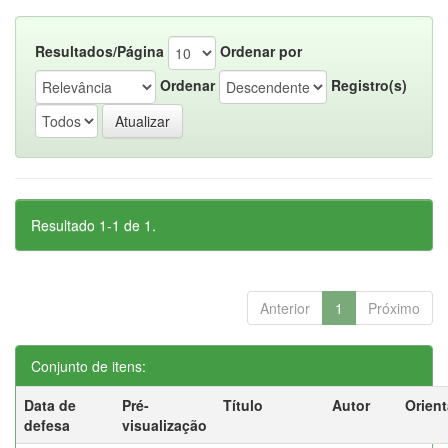
Resultados/Página
Ordenar por
Ordenar
Registro(s)
Resultado 1-1 de 1.
Anterior
1
Próximo
Conjunto de itens:
Data de
Pré-
Título
Autor
Orien
defesa
visualização