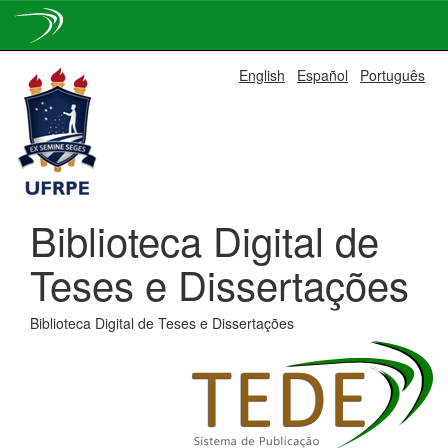
Skip
English
Español
Português
navigation
Biblioteca Digital de
Teses e Dissertações
Biblioteca Digital de Teses e Dissertações