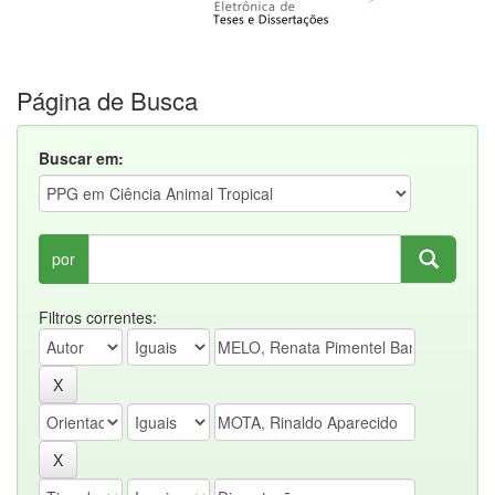
Página de Busca
Buscar em:
por
Filtros correntes: