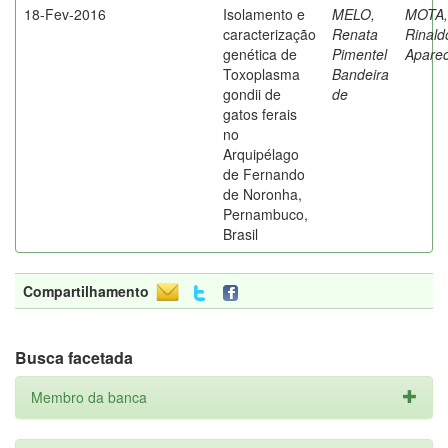
18-Fev-2016
Isolamento e
MELO,
MOTA,
caracterização
Renata
Rinald
genética de
Pimentel
Aparec
Toxoplasma
Bandeira
gondii de
de
gatos ferais
no
Arquipélago
de Fernando
de Noronha,
Pernambuco,
Brasil
Compartilhamento
Busca facetada
Membro da banca