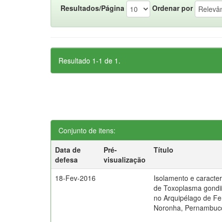
Resultados/Página
Ordenar por
Resultado 1-1 de 1.
Conjunto de itens:
Data de
Pré-
Título
defesa
visualização
18-Fev-2016
Isolamento e caracte
de Toxoplasma gondii
no Arquipélago de F
Noronha, Pernambuco