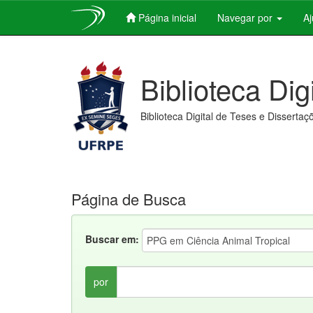
Página inicial
Navegar por
A
Skip
navigation
Biblioteca Dig
Biblioteca Digital de Teses e Dissertaç
Página de Busca
Buscar em:
por