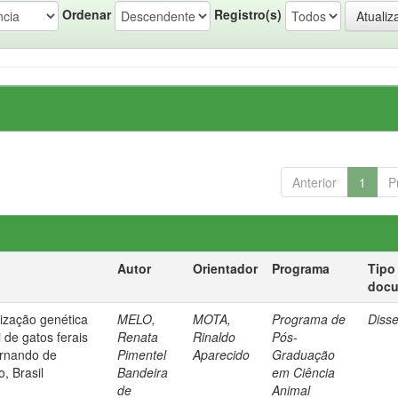
Ordenar
Registro(s)
Anterior
1
P
Autor
Orientador
Programa
Tipo
doc
rização genética
MELO,
MOTA,
Programa de
Diss
 de gatos ferais
Renata
Rinaldo
Pós-
ernando de
Pimentel
Aparecido
Graduação
, Brasil
Bandeira
em Ciência
de
Animal