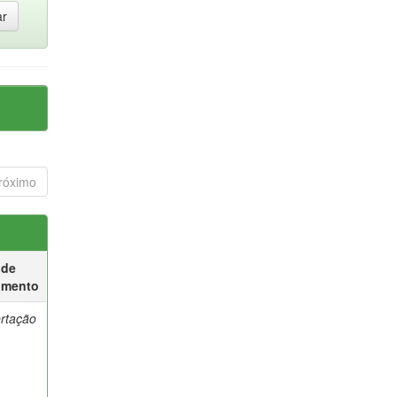
róximo
 de
umento
ertação