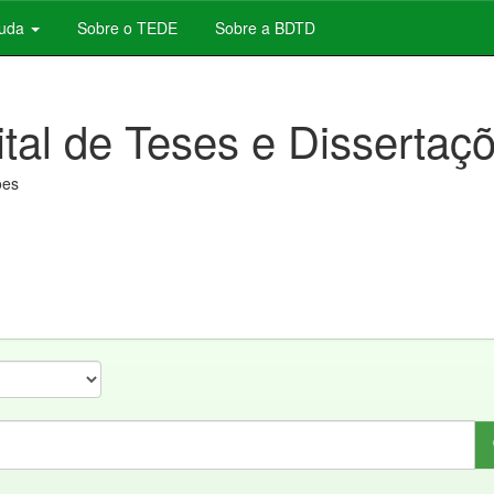
juda
Sobre o TEDE
Sobre a BDTD
ital de Teses e Dissertaç
ões