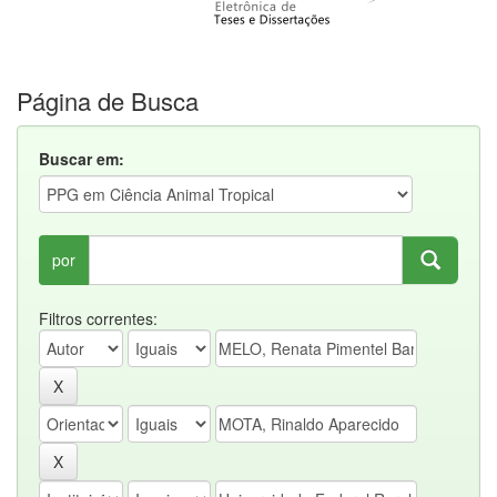
Página de Busca
Buscar em:
por
Filtros correntes: