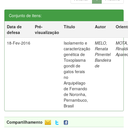
Conjunto de itens:
Data de
Pré-
Título
Autor
Orien
defesa
visualização
18-Fev-2016
Isolamento e
MELO,
MOTA,
caracterização
Renata
Rinald
genética de
Pimentel
Aparec
Toxoplasma
Bandeira
gondii de
de
gatos ferais
no
Arquipélago
de Fernando
de Noronha,
Pernambuco,
Brasil
Compartilhamento