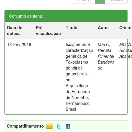
Conjunto de itens:
Data de
Pré-
Título
Autor
Orien
defesa
visualização
18-Fev-2016
Isolamento e
MELO,
MOTA,
caracterização
Renata
Rinald
genética de
Pimentel
Aparec
Toxoplasma
Bandeira
gondii de
de
gatos ferais
no
Arquipélago
de Fernando
de Noronha,
Pernambuco,
Brasil
Compartilhamento