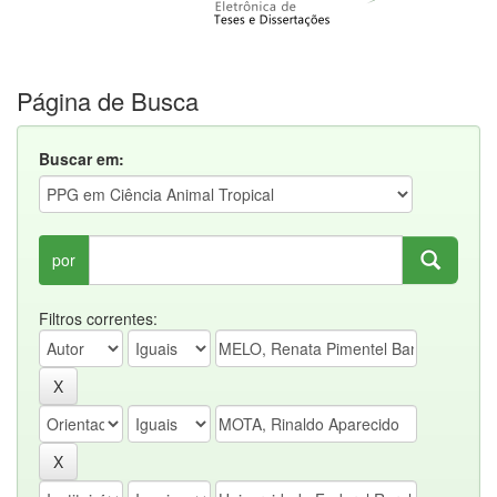
Página de Busca
Buscar em:
por
Filtros correntes: