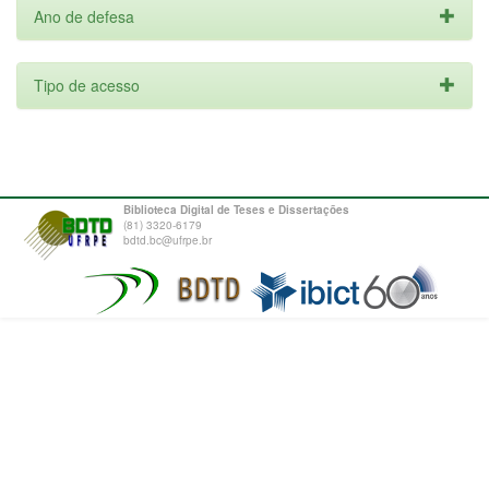
Ano de defesa
Tipo de acesso
Biblioteca Digital de Teses e Dissertações
(81) 3320-6179
bdtd.bc@ufrpe.br