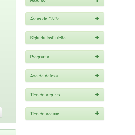
Áreas do CNPq
Sigla da instituição
Programa
Ano de defesa
Tipo de arquivo
Tipo de acesso