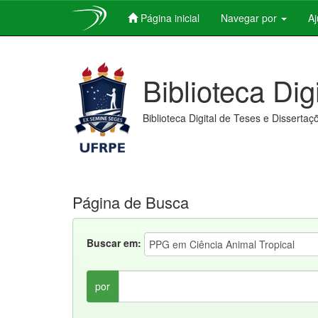
Página inicial
Navegar por
A
Skip
navigation
Biblioteca Dig
Biblioteca Digital de Teses e Dissertaç
Página de Busca
Buscar em:
por