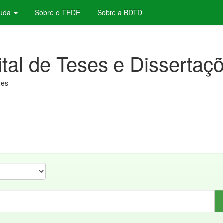
juda
Sobre o TEDE
Sobre a BDTD
ital de Teses e Dissertaç
ões