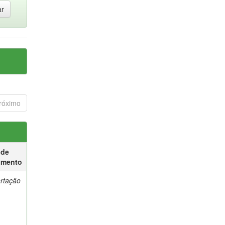
róximo
 de
umento
ertação