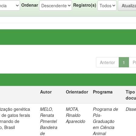
Ordenar
Registro(s)
Anterior
1
P
Autor
Orientador
Programa
Tipo
doc
rização genética
MELO,
MOTA,
Programa de
Diss
 de gatos ferais
Renata
Rinaldo
Pós-
ernando de
Pimentel
Aparecido
Graduação
, Brasil
Bandeira
em Ciência
de
Animal