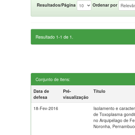
Resultados/Página
Ordenar por
Resultado 1-1 de 1.
Conjunto de itens:
Data de
Pré-
Título
defesa
visualização
18-Fev-2016
Isolamento e caracte
de Toxoplasma gondii
no Arquipélago de F
Noronha, Pernambuco