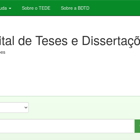
juda
Sobre o TEDE
Sobre a BDTD
ital de Teses e Dissertaç
ões