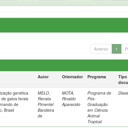
Anterior
1
P
Autor
Orientador
Programa
Tipo
doc
rização genética
MELO,
MOTA,
Programa de
Diss
 de gatos ferais
Renata
Rinaldo
Pós-
ernando de
Pimentel
Aparecido
Graduação
, Brasil
Bandeira
em Ciência
de
Animal
Tropical