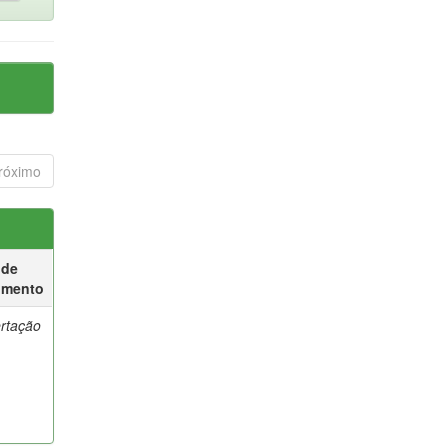
róximo
 de
umento
ertação