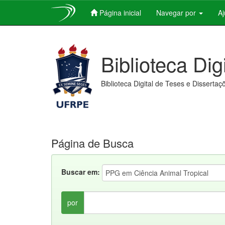
Página inicial
Navegar por
A
Skip
navigation
Biblioteca Dig
Biblioteca Digital de Teses e Dissertaç
Página de Busca
Buscar em:
por