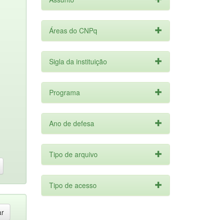
Áreas do CNPq
Sigla da instituição
Programa
Ano de defesa
Tipo de arquivo
Tipo de acesso