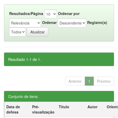
Resultados/Página
Ordenar por
Ordenar
Registro(s)
Resultado 1-1 de 1.
Anterior
1
Próximo
Conjunto de itens:
Data de
Pré-
Título
Autor
Orien
defesa
visualização