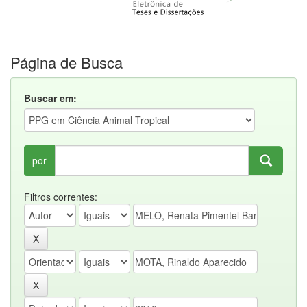
Página de Busca
Buscar em:
por
Filtros correntes: