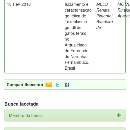
18-Fev-2016
Isolamento e
MELO,
MOTA,
caracterização
Renata
Rinald
genética de
Pimentel
Aparec
Toxoplasma
Bandeira
gondii de
de
gatos ferais
no
Arquipélago
de Fernando
de Noronha,
Pernambuco,
Brasil
Compartilhamento
Busca facetada
Membro da banca