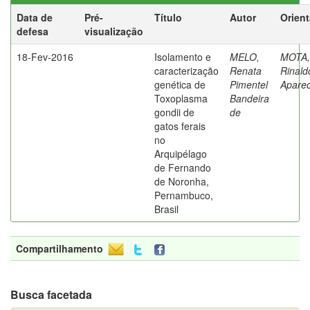
Data de
Pré-
Título
Autor
Orien
defesa
visualização
18-Fev-2016
Isolamento e
MELO,
MOTA,
caracterização
Renata
Rinald
genética de
Pimentel
Aparec
Toxoplasma
Bandeira
gondii de
de
gatos ferais
no
Arquipélago
de Fernando
de Noronha,
Pernambuco,
Brasil
Compartilhamento
Busca facetada