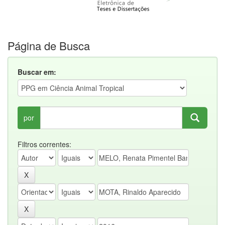
Página de Busca
Buscar em:
por
Filtros correntes: