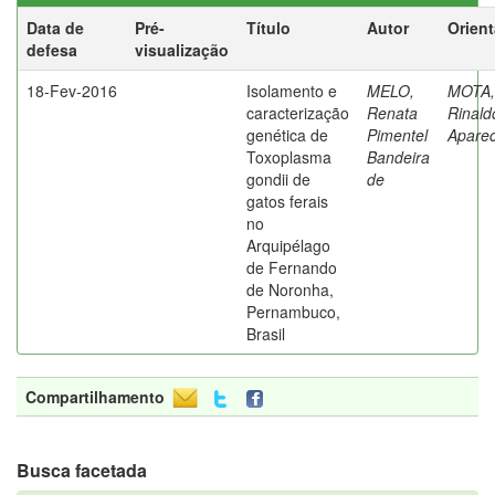
Data de
Pré-
Título
Autor
Orien
defesa
visualização
18-Fev-2016
Isolamento e
MELO,
MOTA,
caracterização
Renata
Rinald
genética de
Pimentel
Aparec
Toxoplasma
Bandeira
gondii de
de
gatos ferais
no
Arquipélago
de Fernando
de Noronha,
Pernambuco,
Brasil
Compartilhamento
Busca facetada