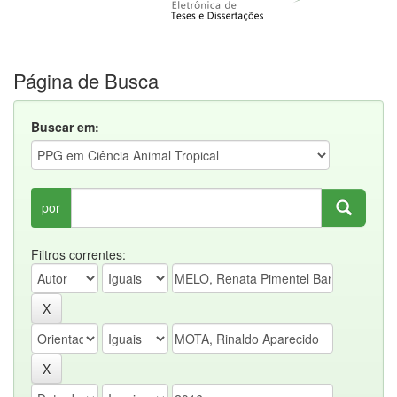
Página de Busca
Buscar em:
por
Filtros correntes: