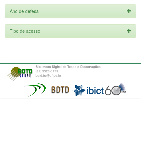
Ano de defesa
Tipo de acesso
Biblioteca Digital de Teses e Dissertações
(81) 3320-6179
bdtd.bc@ufrpe.br