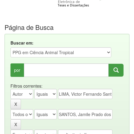
Página de Busca
Buscar em:
por
Filtros correntes: