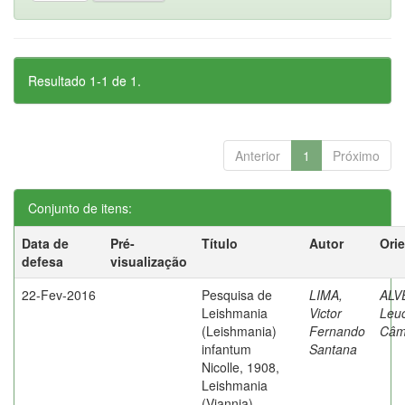
Resultado 1-1 de 1.
Anterior
1
Próximo
Conjunto de itens:
Data de
Pré-
Título
Autor
Ori
defesa
visualização
22-Fev-2016
Pesquisa de
LIMA,
ALV
Leishmania
Victor
Leuc
(Leishmania)
Fernando
Câm
infantum
Santana
Nicolle, 1908,
Leishmania
(Viannia)