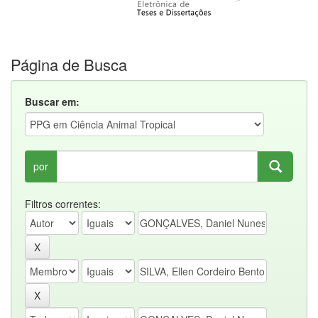
Página de Busca
Buscar em:
por
Filtros correntes: