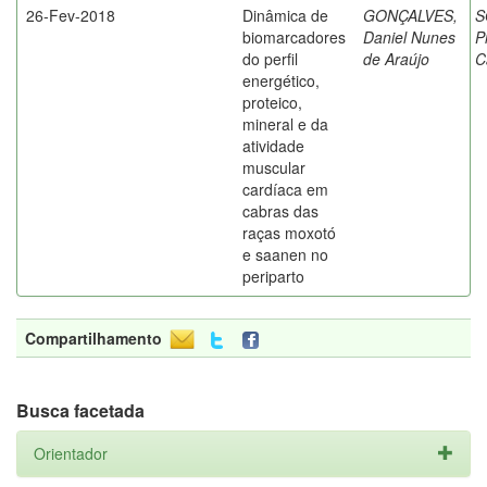
26-Fev-2018
Dinâmica de
GONÇALVES,
S
biomarcadores
Daniel Nunes
P
do perfil
de Araújo
C
energético,
proteico,
mineral e da
atividade
muscular
cardíaca em
cabras das
raças moxotó
e saanen no
periparto
Compartilhamento
Busca facetada
Orientador