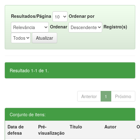
Resultados/Página
Ordenar por
Ordenar
Registro(s)
Resultado 1-1 de 1.
Anterior
1
Próximo
Conjunto de itens:
Data de
Pré-
Título
Autor
O
defesa
visualização