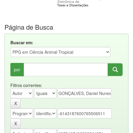
Página de Busca
Buscar em:
por
Filtros correntes: