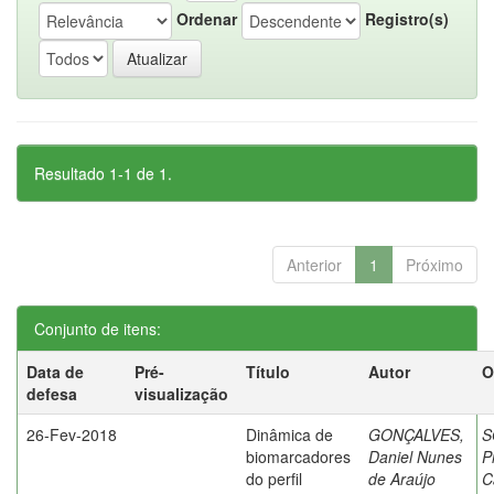
Ordenar
Registro(s)
Resultado 1-1 de 1.
Anterior
1
Próximo
Conjunto de itens:
Data de
Pré-
Título
Autor
O
defesa
visualização
26-Fev-2018
Dinâmica de
GONÇALVES,
S
biomarcadores
Daniel Nunes
P
do perfil
de Araújo
C