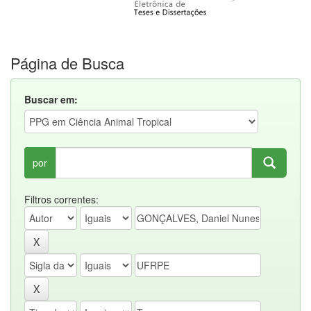
Página de Busca
Buscar em:
por
Filtros correntes: