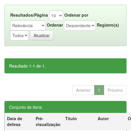
Resultados/Página
Ordenar por
Ordenar
Registro(s)
Resultado 1-1 de 1.
Anterior
1
Próximo
Conjunto de itens:
Data de
Pré-
Título
Autor
O
defesa
visualização