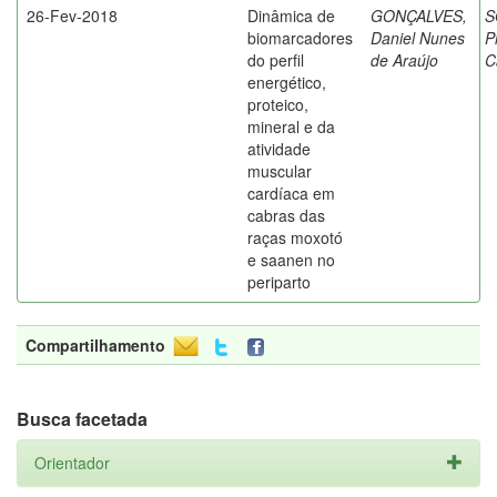
26-Fev-2018
Dinâmica de
GONÇALVES,
S
biomarcadores
Daniel Nunes
P
do perfil
de Araújo
C
energético,
proteico,
mineral e da
atividade
muscular
cardíaca em
cabras das
raças moxotó
e saanen no
periparto
Compartilhamento
Busca facetada
Orientador