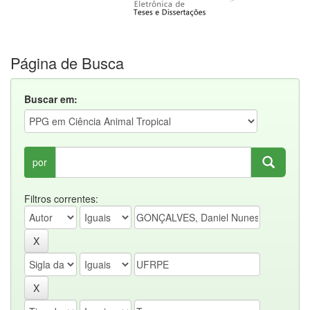
Página de Busca
Buscar em:
por
Filtros correntes: