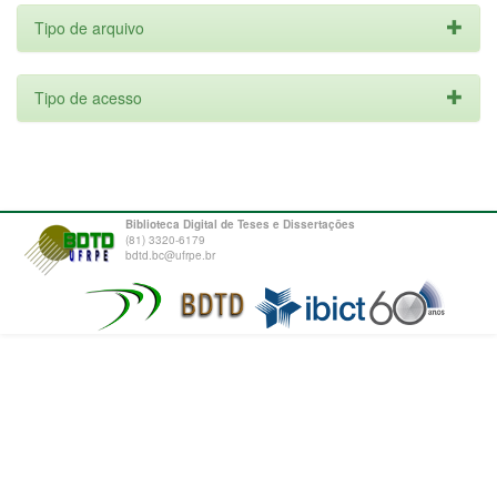
Tipo de arquivo
Tipo de acesso
Biblioteca Digital de Teses e Dissertações
(81) 3320-6179
bdtd.bc@ufrpe.br