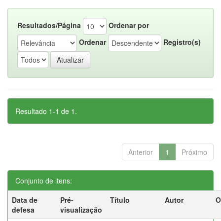
Resultados/Página
Ordenar por
Ordenar
Registro(s)
Resultado 1-1 de 1.
Anterior
1
Próximo
Conjunto de itens:
Data de
Pré-
Título
Autor
O
defesa
visualização