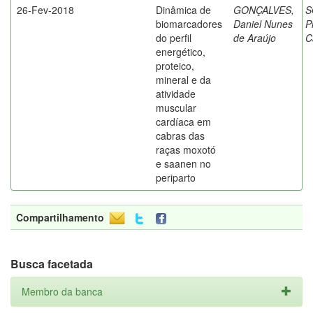
26-Fev-2018
Dinâmica de
GONÇALVES,
S
biomarcadores
Daniel Nunes
P
do perfil
de Araújo
C
energético,
proteico,
mineral e da
atividade
muscular
cardíaca em
cabras das
raças moxotó
e saanen no
periparto
Compartilhamento
Busca facetada
Membro da banca