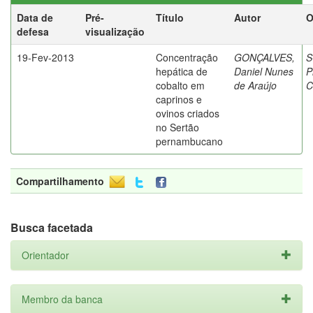
Data de
Pré-
Título
Autor
O
defesa
visualização
19-Fev-2013
Concentração
GONÇALVES,
S
hepática de
Daniel Nunes
P
cobalto em
de Araújo
C
caprinos e
ovinos criados
no Sertão
pernambucano
Compartilhamento
Busca facetada
Orientador
Membro da banca