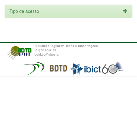
Tipo de acesso
Biblioteca Digital de Teses e Dissertações
(81) 3320-6179
bdtd.bc@ufrpe.br