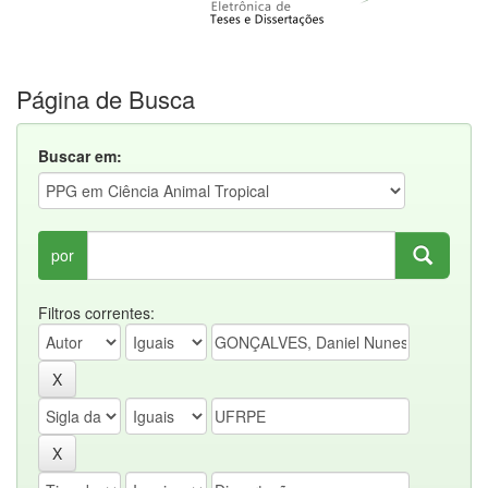
Página de Busca
Buscar em:
por
Filtros correntes: