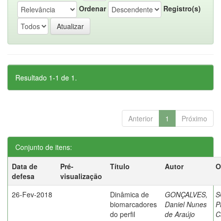
Ordenar
Registro(s)
Resultado 1-1 de 1.
Anterior
1
Próximo
Conjunto de itens:
Data de
Pré-
Título
Autor
O
defesa
visualização
26-Fev-2018
Dinâmica de
GONÇALVES,
S
biomarcadores
Daniel Nunes
P
do perfil
de Araújo
C