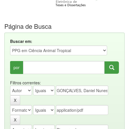
Página de Busca
Buscar em:
por
Filtros correntes: