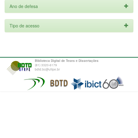
Ano de defesa
Tipo de acesso
Biblioteca Digital de Teses e Dissertações
(81) 3320-6179
bdtd.bc@ufrpe.br