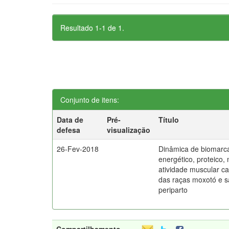
Resultado 1-1 de 1.
Conjunto de itens:
Data de
Pré-
Título
defesa
visualização
26-Fev-2018
Dinâmica de biomarca
energético, proteico,
atividade muscular c
das raças moxotó e 
periparto