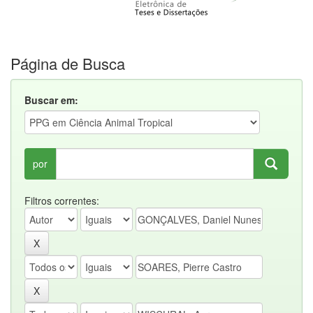
Página de Busca
Buscar em:
por
Filtros correntes: