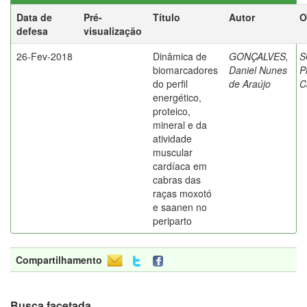
Data de
Pré-
Título
Autor
O
defesa
visualização
26-Fev-2018
Dinâmica de
GONÇALVES,
S
biomarcadores
Daniel Nunes
P
do perfil
de Araújo
C
energético,
proteico,
mineral e da
atividade
muscular
cardíaca em
cabras das
raças moxotó
e saanen no
periparto
Compartilhamento
Busca facetada