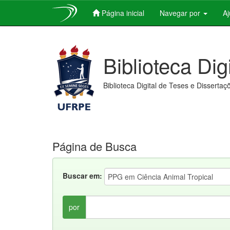
Página inicial
Navegar por
A
Skip
navigation
Biblioteca Dig
Biblioteca Digital de Teses e Dissertaç
Página de Busca
Buscar em:
por