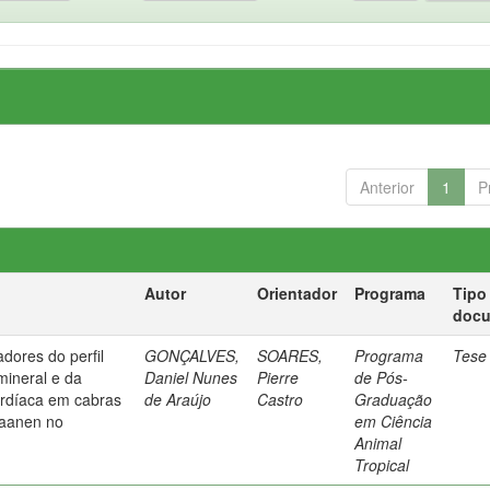
Anterior
1
P
Autor
Orientador
Programa
Tipo
doc
dores do perfil
GONÇALVES,
SOARES,
Programa
Tese
 mineral e da
Daniel Nunes
Pierre
de Pós-
ardíaca em cabras
de Araújo
Castro
Graduação
saanen no
em Ciência
Animal
Tropical