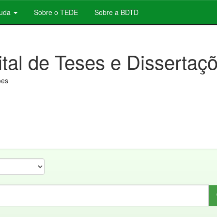
juda
Sobre o TEDE
Sobre a BDTD
ital de Teses e Dissertaç
ões