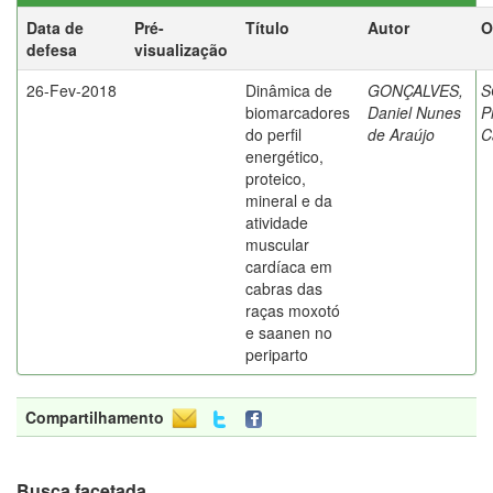
Data de
Pré-
Título
Autor
O
defesa
visualização
26-Fev-2018
Dinâmica de
GONÇALVES,
S
biomarcadores
Daniel Nunes
P
do perfil
de Araújo
C
energético,
proteico,
mineral e da
atividade
muscular
cardíaca em
cabras das
raças moxotó
e saanen no
periparto
Compartilhamento
Busca facetada