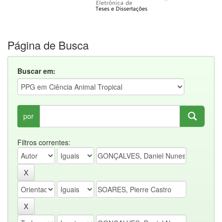
Página de Busca
Buscar em:
por
Filtros correntes: