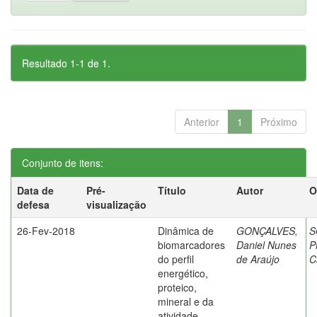
Resultado 1-1 de 1.
Anterior
1
Próximo
Conjunto de itens:
Data de
Pré-
Título
Autor
O
defesa
visualização
26-Fev-2018
Dinâmica de
GONÇALVES,
S
biomarcadores
Daniel Nunes
P
do perfil
de Araújo
C
energético,
proteico,
mineral e da
atividade