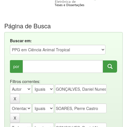
Página de Busca
Buscar em:
por
Filtros correntes: