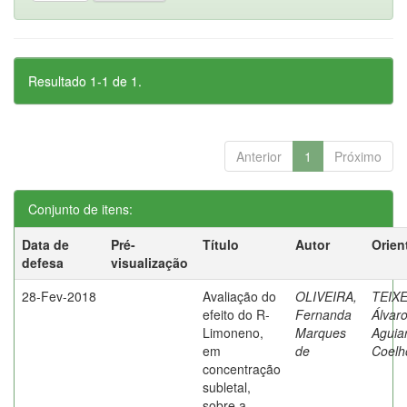
Resultado 1-1 de 1.
Anterior
1
Próximo
Conjunto de itens:
Data de
Pré-
Título
Autor
Orien
defesa
visualização
28-Fev-2018
Avaliação do
OLIVEIRA,
TEIXE
efeito do R-
Fernanda
Álvar
Limoneno,
Marques
Aguia
em
de
Coelh
concentração
subletal,
sobre a