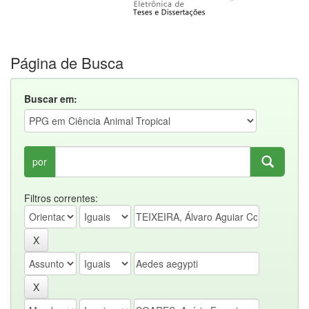
Página de Busca
Buscar em:
por
Filtros correntes: