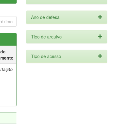
Ano de defesa
róximo
Tipo de arquivo
 de
Tipo de acesso
umento
ertação