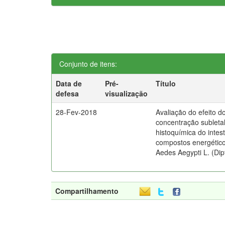
Conjunto de itens:
Data de
Pré-
Título
defesa
visualização
28-Fev-2018
Avaliação do efeito 
concentração subletal
histoquímica do intes
compostos energético
Aedes Aegypti L. (Dip
Compartilhamento