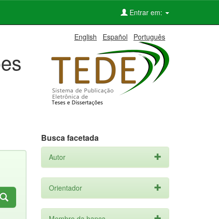
Entrar em:
English
Español
Português
ões
Busca facetada
Autor
Orientador
Membro da banca