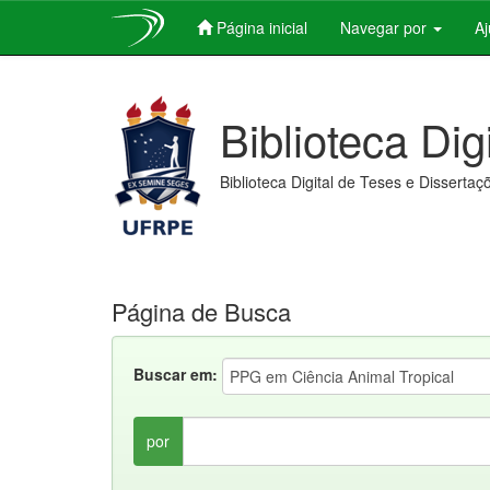
Página inicial
Navegar por
A
Skip
navigation
Biblioteca Dig
Biblioteca Digital de Teses e Dissertaç
Página de Busca
Buscar em:
por