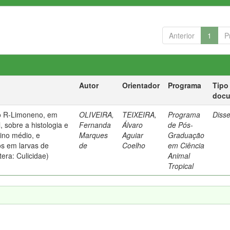
Anterior
1
P
Autor
Orientador
Programa
Tipo
doc
do R-Limoneno, em
OLIVEIRA,
TEIXEIRA,
Programa
Diss
, sobre a histologia e
Fernanda
Álvaro
de Pós-
tino médio, e
Marques
Aguiar
Graduação
s em larvas de
de
Coelho
em Ciência
tera: Culicidae)
Animal
Tropical