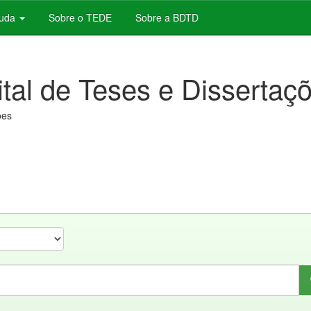
juda
Sobre o TEDE
Sobre a BDTD
ital de Teses e Dissertaç
ões