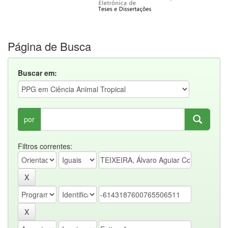
Página de Busca
Buscar em:
por
Filtros correntes: