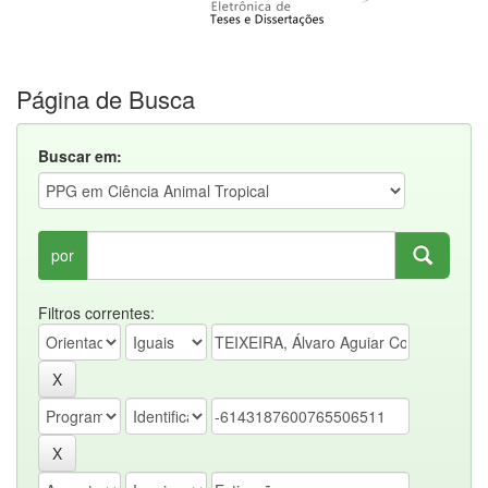
Página de Busca
Buscar em:
por
Filtros correntes: