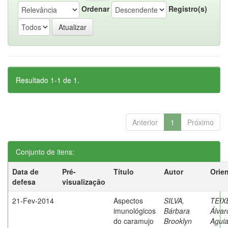
Ordenar
Registro(s)
Resultado 1-1 de 1.
Anterior
1
Próximo
Conjunto de itens:
Data de
Pré-
Título
Autor
Orie
defesa
visualização
21-Fev-2014
Aspectos
SILVA,
TEIX
imunológicos
Bárbara
Álvar
do caramujo
Brooklyn
Aguia