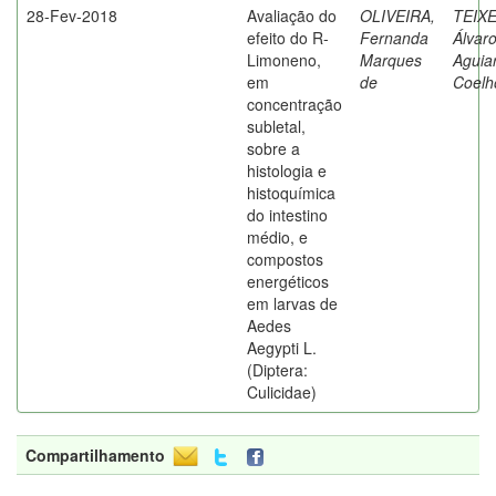
28-Fev-2018
Avaliação do
OLIVEIRA,
TEIXE
efeito do R-
Fernanda
Álvar
Limoneno,
Marques
Aguia
em
de
Coelh
concentração
subletal,
sobre a
histologia e
histoquímica
do intestino
médio, e
compostos
energéticos
em larvas de
Aedes
Aegypti L.
(Diptera:
Culicidae)
Compartilhamento