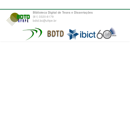
Biblioteca Digital de Teses e Dissertações
(81) 3320-6179
bdtd.bc@ufrpe.br