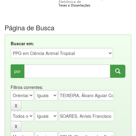
Página de Busca
Buscar em:
por
Filtros correntes: