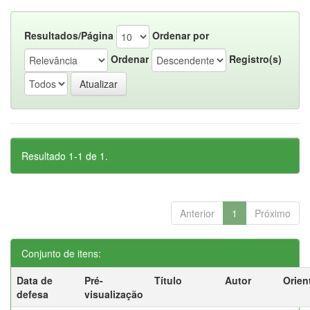
Resultados/Página
Ordenar por
Ordenar
Registro(s)
Resultado 1-1 de 1.
Anterior
1
Próximo
Conjunto de itens:
Data de
Pré-
Título
Autor
Orien
defesa
visualização