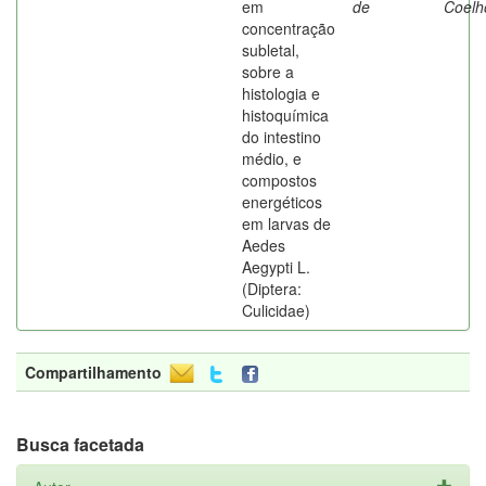
em
de
Coelh
concentração
subletal,
sobre a
histologia e
histoquímica
do intestino
médio, e
compostos
energéticos
em larvas de
Aedes
Aegypti L.
(Diptera:
Culicidae)
Compartilhamento
Busca facetada