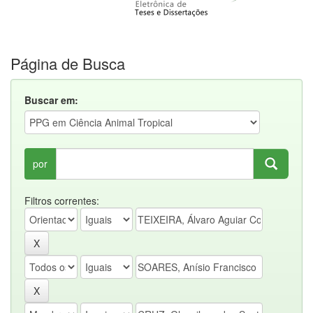
Página de Busca
Buscar em:
por
Filtros correntes: