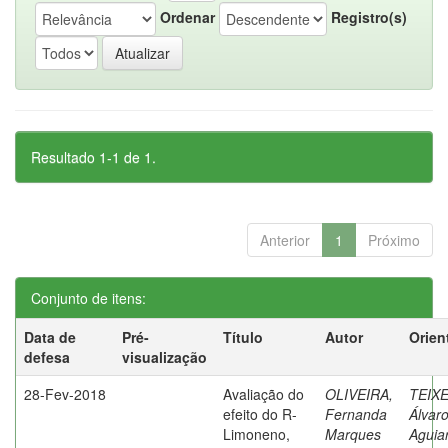
Ordenar
Registro(s)
Resultado 1-1 de 1.
Anterior
1
Próximo
Conjunto de itens:
Data de
Pré-
Título
Autor
Orien
defesa
visualização
28-Fev-2018
Avaliação do
OLIVEIRA,
TEIXE
efeito do R-
Fernanda
Álvar
Limoneno,
Marques
Aguia