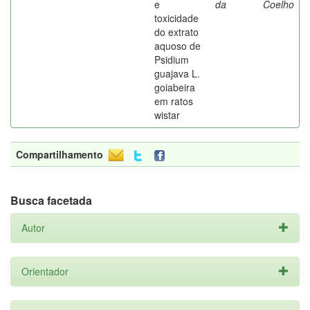
e
da
Coelho
toxicidade
do extrato
aquoso de
Psidium
guajava L.
goiabeira
em ratos
wistar
Compartilhamento
Busca facetada
Autor
Orientador