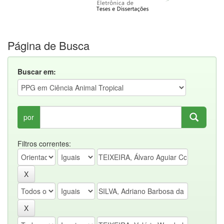
Página de Busca
Buscar em:
por
Filtros correntes: