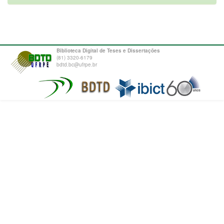
Biblioteca Digital de Teses e Dissertações
(81) 3320-6179
bdtd.bc@ufrpe.br