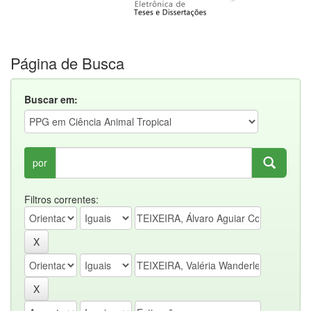
Página de Busca
Buscar em:
por
Filtros correntes: