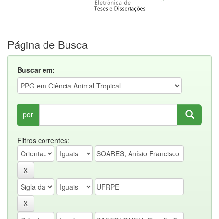
Página de Busca
Buscar em:
por
Filtros correntes: