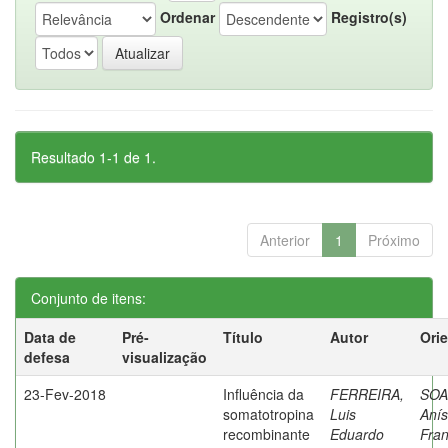
Ordenar
Registro(s)
Resultado 1-1 de 1.
Anterior
1
Próximo
Conjunto de itens:
Data de
Pré-
Título
Autor
Ori
defesa
visualização
23-Fev-2018
Influência da
FERREIRA,
SOA
somatotropina
Luis
Anís
recombinante
Eduardo
Fran